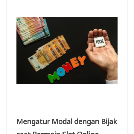
Mengatur Modal dengan Bijak