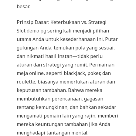
besar.
Prinsip Dasar: Keterbukaan vs. Strategi
Slot
demo pg
sering kali menjadi pilihan
utama Anda untuk kesederhanaan ini. Putar
gulungan Anda, temukan pola yang sesuai,
dan nikmati hasil instan—tidak perlu
aturan dan strategi yang rumit. Permainan
meja online, seperti blackjack, poker, dan
roulette, biasanya memerlukan aturan dan
keputusan tambahan. Bahwa mereka
membutuhkan perencanaan, gagasan
tentang kemungkinan, dan bahkan sekadar
mengamati pemain lain yang rajin, memberi
mereka keuntungan tambahan jika Anda
menghadapi tantangan mental.