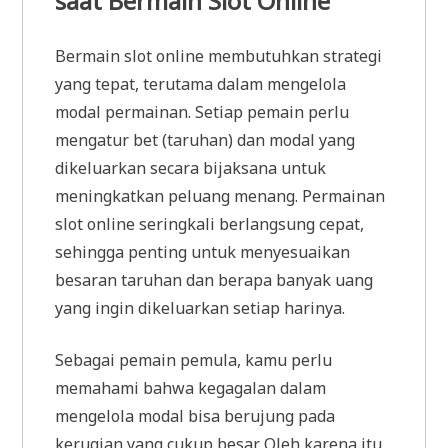
saat Bermain Slot Online
Bermain slot online membutuhkan strategi
yang tepat, terutama dalam mengelola
modal permainan. Setiap pemain perlu
mengatur bet (taruhan) dan modal yang
dikeluarkan secara bijaksana untuk
meningkatkan peluang menang. Permainan
slot online seringkali berlangsung cepat,
sehingga penting untuk menyesuaikan
besaran taruhan dan berapa banyak uang
yang ingin dikeluarkan setiap harinya.
Sebagai pemain pemula, kamu perlu
memahami bahwa kegagalan dalam
mengelola modal bisa berujung pada
kerugian yang cukup besar. Oleh karena itu,