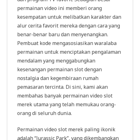
permainan video ini memberi orang
kesempatan untuk melibatkan karakter dan
alur cerita favorit mereka dengan cara yang
benar-benar baru dan menyenangkan.
Pembuat kode mengasosiasikan waralaba
permainan untuk menciptakan pengalaman
mendalam yang menggabungkan
kesenangan permainan slot dengan
nostalgia dan kegembiraan rumah
pemasaran tercinta. Di sini, kami akan
membahas banyak permainan video slot
merek utama yang telah memukau orang-
orang di seluruh dunia.
Permainan video slot merek paling ikonik
adalah “Jurassic Park”, yang dikembangkan