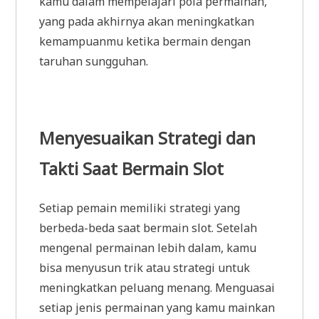
kamu dalam mempelajari pola permainan,
yang pada akhirnya akan meningkatkan
kemampuanmu ketika bermain dengan
taruhan sungguhan.
Menyesuaikan Strategi dan
Takti Saat Bermain Slot
Setiap pemain memiliki strategi yang
berbeda-beda saat bermain slot. Setelah
mengenal permainan lebih dalam, kamu
bisa menyusun trik atau strategi untuk
meningkatkan peluang menang. Menguasai
setiap jenis permainan yang kamu mainkan