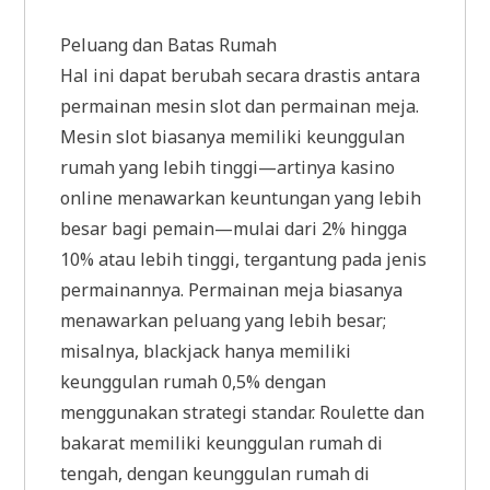
Peluang dan Batas Rumah
Hal ini dapat berubah secara drastis antara
permainan mesin slot dan permainan meja.
Mesin slot biasanya memiliki keunggulan
rumah yang lebih tinggi—artinya kasino
online menawarkan keuntungan yang lebih
besar bagi pemain—mulai dari 2% hingga
10% atau lebih tinggi, tergantung pada jenis
permainannya. Permainan meja biasanya
menawarkan peluang yang lebih besar;
misalnya, blackjack hanya memiliki
keunggulan rumah 0,5% dengan
menggunakan strategi standar. Roulette dan
bakarat memiliki keunggulan rumah di
tengah, dengan keunggulan rumah di