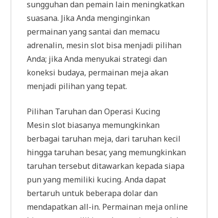
sungguhan dan pemain lain meningkatkan
suasana. Jika Anda menginginkan
permainan yang santai dan memacu
adrenalin, mesin slot bisa menjadi pilihan
Anda; jika Anda menyukai strategi dan
koneksi budaya, permainan meja akan
menjadi pilihan yang tepat.
Pilihan Taruhan dan Operasi Kucing
Mesin slot biasanya memungkinkan
berbagai taruhan meja, dari taruhan kecil
hingga taruhan besar, yang memungkinkan
taruhan tersebut ditawarkan kepada siapa
pun yang memiliki kucing. Anda dapat
bertaruh untuk beberapa dolar dan
mendapatkan all-in. Permainan meja online