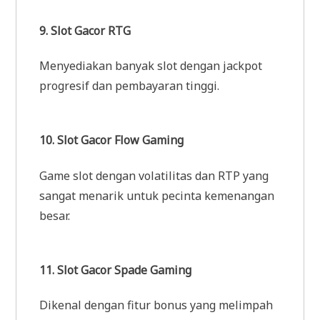
9. Slot Gacor RTG
Menyediakan banyak slot dengan jackpot
progresif dan pembayaran tinggi.
10. Slot Gacor Flow Gaming
Game slot dengan volatilitas dan RTP yang
sangat menarik untuk pecinta kemenangan
besar.
11. Slot Gacor Spade Gaming
Dikenal dengan fitur bonus yang melimpah