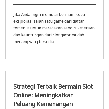
Jika Anda ingin memulai bermain, coba
eksplorasi salah satu game dari daftar
tersebut untuk merasakan sendiri keseruan
dan keuntungan dari slot gacor mudah
menang yang tersedia.
Strategi Terbaik Bermain Slot
Online: Meningkatkan
Peluang Kemenangan