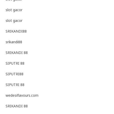
slot gacor
slot gacor
SRIKANDI88
srikandi88
SRIKANDI 88
SIPUTRI 88
SIPUTRI88
SIPUTRI 88
wedesiflavours.com
SRIKANDI 88