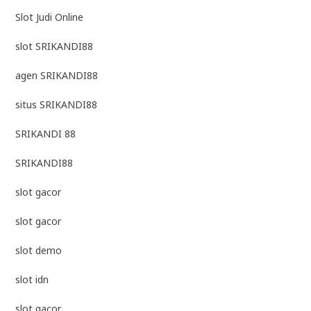
Slot Judi Online
slot SRIKANDI88
agen SRIKANDI88
situs SRIKANDI88
SRIKANDI 88
SRIKANDI88
slot gacor
slot gacor
slot demo
slot idn
slot gacor