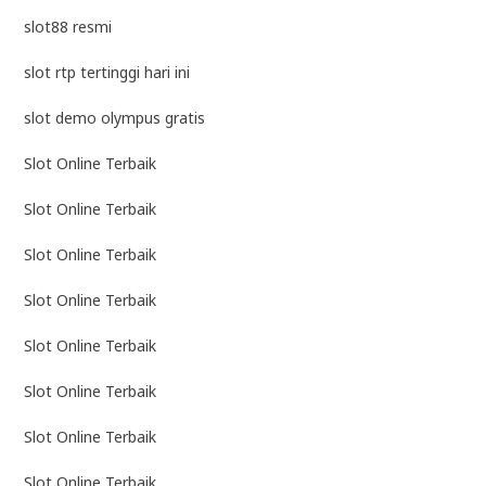
slot88 resmi
slot rtp tertinggi hari ini
slot demo olympus gratis
Slot Online Terbaik
Slot Online Terbaik
Slot Online Terbaik
Slot Online Terbaik
Slot Online Terbaik
Slot Online Terbaik
Slot Online Terbaik
Slot Online Terbaik