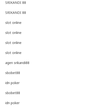
SRIKANDI 88
SRIKANDI 88
slot online
slot online
slot online
slot online
agen srikandi88
sbobet88
idn poker
sbobet88
idn poker