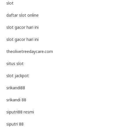
slot
daftar slot online
slot gacor hari ini
slot gacor hari ini
theolivetreedaycare.com
situs slot
slot jackpot
srikandi88
srikandi 88
siputri88 resmi
siputri 88